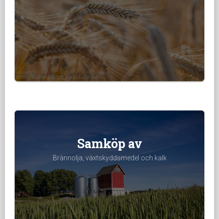
Samköp av
Brännolja, växtskyddsmedel och kalk